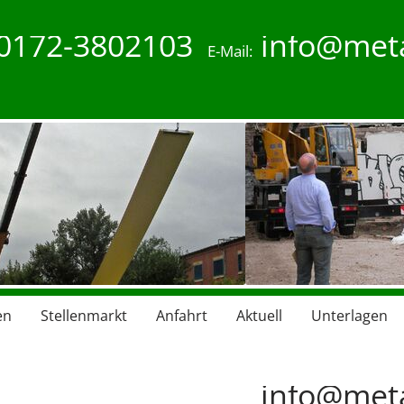
0172-3802103
info@meta
E-Mail:
außen
en
Stellenmarkt
Anfahrt
Aktuell
Unterlagen
0172-3802103
info@meta
E-Mail: